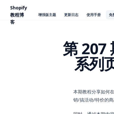
主要内容
Shopify
教程博
增强版主题
更新日志
使用手册
免
客
第 207
系列
第 207 期 让客户在 
本期教程分享如何在
销/搞活动/特价的
同时，通过本期内