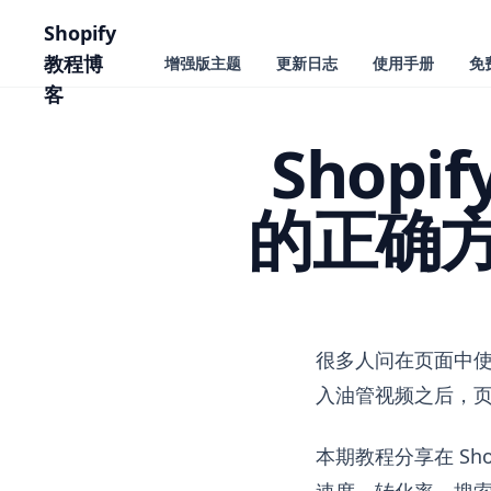
主要内容
Shopify
教程博
增强版主题
更新日志
使用手册
免
客
Shopi
的正确
Shopify 店铺添加 
很多人问在页面中使
入油管视频之后，页
本期教程分享在 Sh
速度、转化率、搜