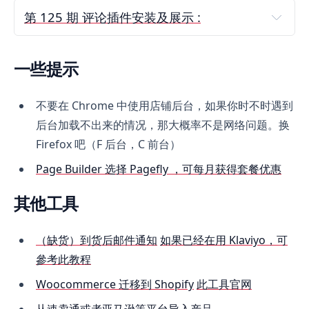
加购、可整合 EDM
第 125 期 评论插件安装及展示 :
Instagram Feed & Stories
 风格可自定义。很便
插件安装地址
（右键复制链接）
宜，有免费版。
评论与再营销插件 Loox 功能介绍
Section Feed ‑ Instagram Feed
Demo
 完全免费
一些提示
教程：如何快速导入评论到 Shopify 店铺
Instafeed ‑ Instagram Feed
Demo
 可展示点赞数
Loox JSON-LD 代码
Instafeed Instagram Feed/Story
Demo
不要在 Chrome 中使用店铺后台，如果你时不时遇到
评论星星代码：
后台加载不出来的情况，那大概率不是网络问题。换
Firefox 吧（F 后台，C 前台）
Page Builder 选择 Pagefly ，可每月获得套餐优惠
其他工具
评论 Widget 组件代码
（缺货）到货后邮件通知
如果已经在用 Klaviyo，可
參考此教程
Woocommerce 迁移到 Shopify
此工具官网
Carousel 轮播形式组件