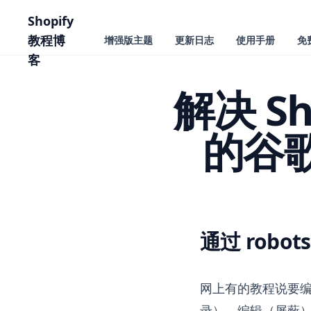
主要内容
Shopify
教程博
增强版主题
更新日志
使用手册
免
客
解决 Sh
的谷
通过 robots
解决 Shopify ve
网上有的教程说要编辑 
录），编辑（屏蔽