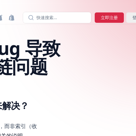
快速搜索...
立即注册
bug 导致
链问题
e 来解决？
抓取的，而非索引（收
档相关的说明