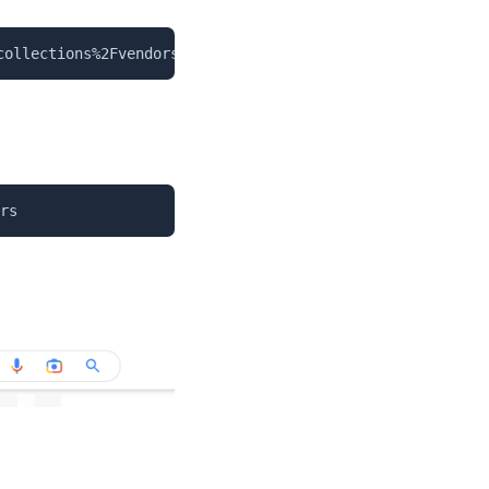
复制
lections%2Fvendors
复制
rs