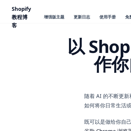
主要内容
Shopify
教程博
增强版主题
更新日志
使用手册
免
客
以 Sh
作你
以 Shopify 相
随着 AI 的不断
如何将你日常生活
既可以是做给你自
谷歌 Chrome 浏