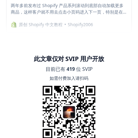
两年多前发布过 Shopify 产品系列滚动到底部自动加载更多
商品，这样客户就不用去点击小页码进入下一页，特别是在移
动端，页码较小，不方便点击，改成自动加载更多商品能够提
原创 Shopify 中文教程
Shopify2006
升用户体验，点击这里查看当时的演示视频。 本期教程在之
前的基础上进一步优化，提供另一种选择，让客户点击 Load
More 按钮再加载下一页的商品，同时还会显示目前已经展示
了产品系列中的多少款商品，例如： Showing 16 products
of 60 products 点击 Load More 之后数值也会自动更新。
到达当前产品系列最后一页时，会自动隐藏按钮并提示客户：
此文章仅对 SVIP 用户开放
You’ve reached the…
目前已有
419
位 SVIP
如需付费加入请扫码