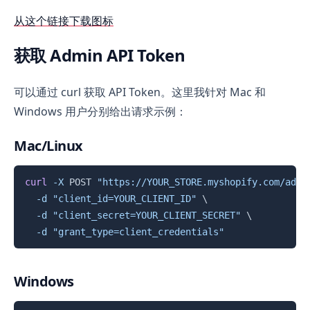
从这个链接下载图标
获取 Admin API Token
可以通过 curl 获取 API Token。这里我针对 Mac 和
Windows 用户分别给出请求示例：
Mac/Linux
复制
curl
-X
 POST 
"https://YOUR_STORE.myshopify.com/admi
-d
"client_id=YOUR_CLIENT_ID"
\
-d
"client_secret=YOUR_CLIENT_SECRET"
\
-d
"grant_type=client_credentials"
Windows