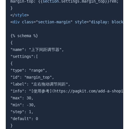
margin-top: 
{{
section
.
settings
.
margin_top
}}
rem;

</
style
>
<
div
class
=
"
section-margin
"
style
=
"
display: block;
"
{%
 schema 
%}
{

"name": "上下间距调节器",

"settings":[

{

"type": "range",

"id": "margin_top",

"label": "左右拖动调节间距",

"info": "[使用参考](https://pagkit.com/add-a-shopify-s
"max": 30,

"min": -30,

"step": 1,

"default": 0

}
