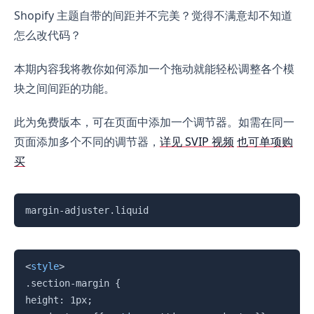
Shopify 主题自带的间距并不完美？觉得不满意却不知道
怎么改代码？
本期内容我将教你如何添加一个拖动就能轻松调整各个模
块之间间距的功能。
此为免费版本，可在页面中添加一个调节器。如需在同一
页面添加多个不同的调节器，
详见 SVIP 视频
也可单项购
买
复制
margin-adjuster.liquid
复制
<
style
>
.section-margin {

height: 1px;
