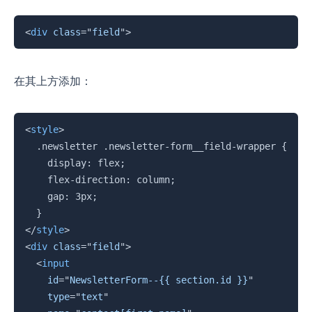
复制
<
div
class
=
"
field
"
>
在其上方添加：
复制
<
style
>
  .newsletter .newsletter-form__field-wrapper {

    display: flex;

    flex-direction: column;

    gap: 3px;

</
style
>
<
div
class
=
"
field
"
>
<
input
id
=
"
NewsletterForm--{{ section.id }}
"
type
=
"
text
"