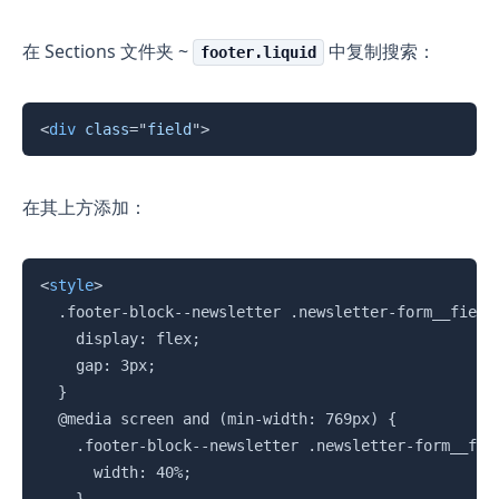
在 Sections 文件夹 ~
中复制搜索：
footer.liquid
复制
<
div
class
=
"
field
"
>
在其上方添加：
复制
<
style
>
  .footer-block--newsletter .newsletter-form__field-
    display: flex;

    gap: 3px;

  }

  @media screen and (min-width: 769px) {

    .footer-block--newsletter .newsletter-form__fiel
      width: 40%;
