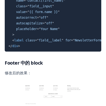
name
=
"
contact[first_name]
"
class
=
"
field__input
"
value
=
"
{{ form.name }}
"
autocorrect
=
"
off
"
autocapitalize
=
"
off
"
placeholder
=
"
Your Name
"
>
<
label
class
=
"
field__label
"
for
=
"
NewsletterForm--
</
div
>
Footer 中的 block
修改后的效果：