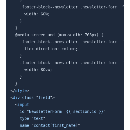
    }

    .footer-block--newsletter .newsletter-form__fiel
      width: 60%;

    }

  }

  @media screen and (max-width: 768px) {

    .footer-block--newsletter .newsletter-form__fiel
      flex-direction: column;

    }

    .footer-block--newsletter .newsletter-form__fiel
      width: 80vw;

    }

</
style
>
<
div
class
=
"
field
"
>
<
input
id
=
"
NewsletterForm--{{ section.id }}
"
type
=
"
text
"
name
=
"
contact[first_name]
"