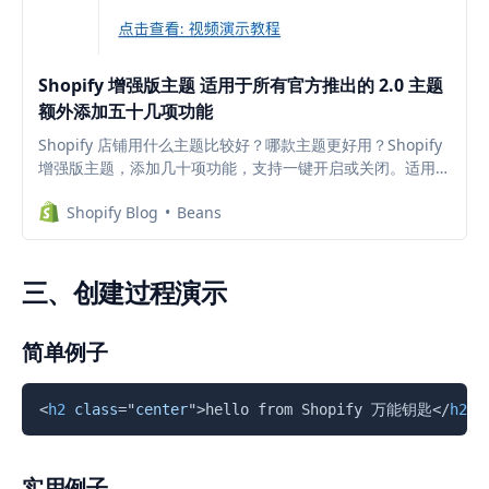
Shopify 增强版主题 适用于所有官方推出的 2.0 主题
额外添加五十几项功能
Shopify 店铺用什么主题比较好？哪款主题更好用？Shopify
增强版主题，添加几十项功能，支持一键开启或关闭。适用于
所有Shopify推出的 2.0 版九款主题，减少插件安装，降低每
Shopify Blog
Beans
个月的插件订阅费。访问查看具体内容与视频演示
三、创建过程演示
简单例子
复制
<
h2
class
=
"
center
"
>
hello from Shopify 万能钥匙
</
h2
>
实用例子