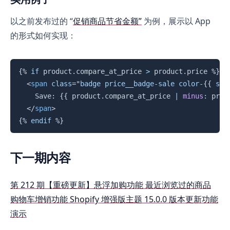
以之前发布过的 “
促销商品节省金额”
为例，展示以 App
的形式如何实现：
复制
{%
if
product
.
compare_at_price 
>
product
.
price 
%}
<
span
class
=
"
badge price__badge-sale color-
{{
 set
    Save: 
{{
product
.
compare_at_price 
|
minus
:
prod
</
span
>
{%
endif
%}
下一期内容
第 212 期【重磅更新】悬浮加购功能 最近浏览过的商品
购物车增销功能 Shopify 增强版主题 15.0.0 版本更新功能
演示