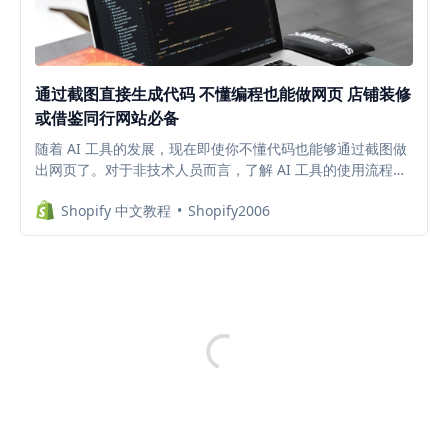
通过截图直接生成代码 不懂编程也能做网页 店铺装修
或借鉴同行网站必备
随着 AI 工具的发展，现在即使你不懂代码也能够通过截图做
出网页了。对于非技术人员而言，了解 AI 工具的使用流程以
及如何表达自己的需求，比代码本身更为重要。 当你掌握了
Shopify 中文教程
Shopify2006
这项技能，在进行店铺装修或者借鉴同行网站的时候会非常有
用，而且 AI 通过截图生成网页的费用大概 3 毛钱左右，而请
人做一次需求最起码也得上百，成本不是一个级别的。 本期
教程以 Shopify 图片压缩网站 为例，分享如何在电脑本地安
装和使用 ScreenShot to Code，并演示如何通过截图生成代
码以及放在 Shopify 网站上使用。 除此之外，下一期教程还
会分享如何通过跟 AI 编程工具沟通，为你生成的网页添加功
能。 当一切搞定之后，我会教你如何部署上线。这样你将不
仅了解整个流程，并且最后会拥有一个属于你自己的图片压缩
网站，还可以绑定自定义域名。 点击查看演示视频。本期会
给出需要使用的工具以及具体使用方法。 需要用到的工具