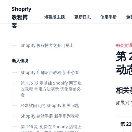
主要内容
Shopify
教程博
增强版主题
更新日志
使用手册
免
客
Shopify 教程博客之开门见山
融会贯
第 21
第 
渐入佳境
动
Shopify 店铺后台教程 新手必看
第 135 期 零基础 Shopify 网页修
相关
改教程 常用方法演示 优化店铺必
看
如果对 
经常被问到的 Shopify 相关问题
Shopify 建站手册 新手系列教程
第 2
第 196 期 免费在 Shopify 店铺上