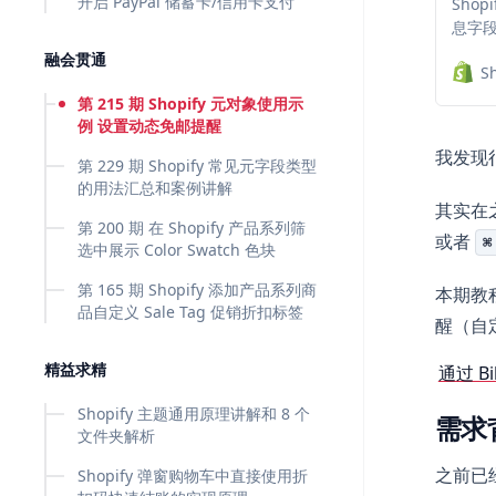
开启 PayPal 储蓄卡/信用卡支付
Sho
息字
括创
融会贯通
S
过合
物体
第 215 期 Shopify 元对象使用示
例 设置动态免邮提醒
我发现
第 229 期 Shopify 常见元字段类型
的用法汇总和案例讲解
其实在
第 200 期 在 Shopify 产品系列筛
或者
⌘
选中展示 Color Swatch 色块
第 165 期 Shopify 添加产品系列商
本期教
品自定义 Sale Tag 促销折扣标签
醒（自
精益求精
通过 Bi
Shopify 主题通用原理讲解和 8 个
需求
文件夹解析
之前已
Shopify 弹窗购物车中直接使用折