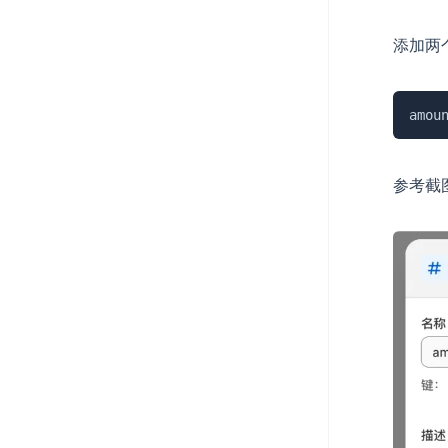
添加两
amou
参考截