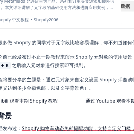
pify Metafields 允许店主为产品、系列和订单等资源添加额外信
段。本文详细讲解了元字段的基础使用方法和进阶应用案例，包
建产品副标题、设置促销标记、添加色值选择器等实用功能。通
hopify 中文教程
Shopify2006
理运用元字段，店主可以为顾客提供更完整的产品信息，提升购
验，从而在竞争激烈的电商市场中保持优势。
很多做 Shopify 的同学对于元字段比较容易理解，却不知道如
之前已经发布过不止一期教程来演示 Shopify 元对象的使用场
之后输入元对象进行搜索即可找到。
 + K
程将要分享的主题是：通过元对象来自定义设置 Shopify 弹窗
定义达到多少金额免邮，以及文字背景色）。
libili 观看本期 Shopify 教程
通过 Youtube 观看本期
背景
经发布过：
Shopify 购物车动态免邮提醒功能，支持自定义门