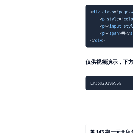
<
div
class
=
"
page-w
<
p
style
=
"
colo
<
p
>
<
input
styl
<
p
>
<
span
>
🚚
</
s
</
div
>
仅供视频演示，下
LP359201969SG
第 143 期 一元开店