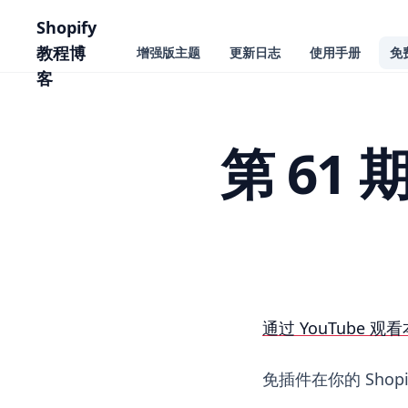
主要内容
Shopify
教程博
增强版主题
更新日志
使用手册
免
客
第 61 
第 61 期免费创建 Sh
通过 YouTube 观看
免插件在你的 Sh