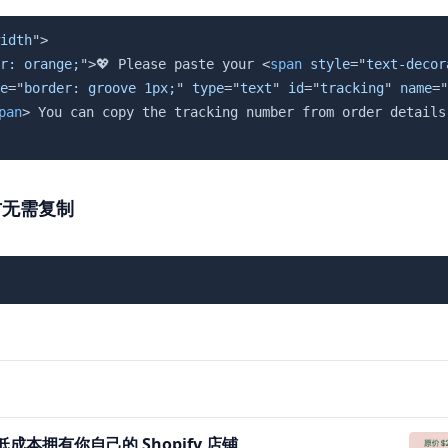
idth
"
>
r: orange;
"
>
💖 Please paste your 
<
span
style
=
"
text-decor
e
=
"
border: groove 1px;
"
type
=
"
text
"
id
=
"
tracking
"
name
=
"
pan
>
 You can copy the tracking number from order details
方无需复制
 低成本拥有你自己的 Shopify 店铺