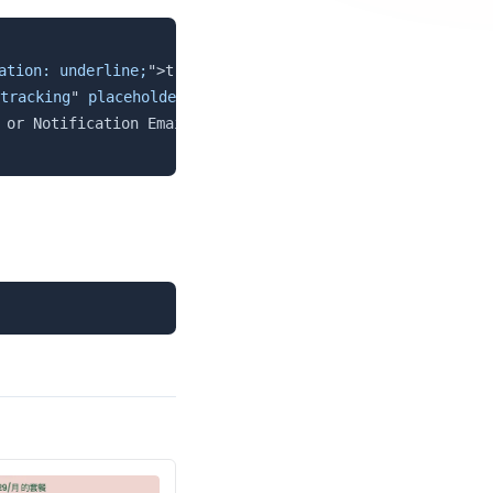
复制
ation: underline;
"
>
tracking number
</
span
>
&nbsp;
below:
</
p
tracking
"
placeholder
=
"
 Paste here and then →
"
>
<
input
t
 or Notification Email.
</
p
>
复制