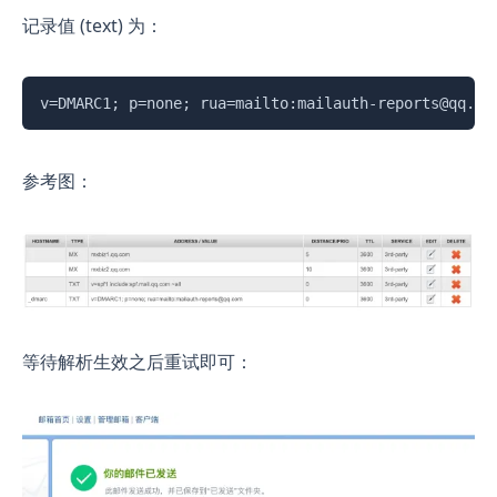
记录值 (text) 为：
复制
v=DMARC1; p=none; rua=mailto:mailauth-reports@qq.co
参考图：
等待解析生效之后重试即可：