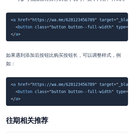
复制
<
a
href
=
"
https://wa.me/628123456789
"
target
=
"
_blank
<
button
class
=
"
button button--full-width
"
type
=
"
b
</
a
>
如果遇到添加后按钮比购买按钮长，可以调整样式，例
如：
复制
<
a
href
=
"
https://wa.me/628123456789
"
target
=
"
_blank
<
button
class
=
"
button button--full-width
"
type
=
"
b
</
a
>
往期相关推荐