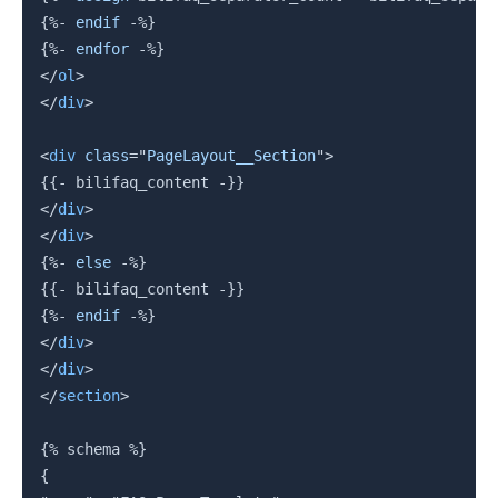
{%-
endif
-%}
{%-
endfor
-%}
</
ol
>
</
div
>
<
div
class
=
"
PageLayout__Section
"
>
{{-
 bilifaq_content 
-}}
</
div
>
</
div
>
{%-
else
-%}
{{-
 bilifaq_content 
-}}
{%-
endif
-%}
</
div
>
</
div
>
</
section
>
{%
 schema 
%}
{
