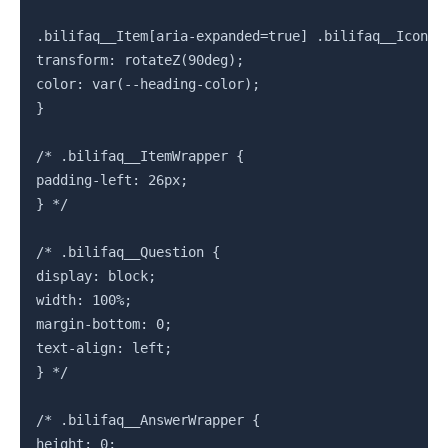
.bilifaq__Item[aria-expanded=true] .bilifaq__Icon {

transform: rotateZ(90deg);

color: var(--heading-color);

}

/* .bilifaq__ItemWrapper {

padding-left: 26px;

} */

/* .bilifaq__Question {

display: block;

width: 100%;

margin-bottom: 0;

text-align: left;

} */

/* .bilifaq__AnswerWrapper {

height: 0;
