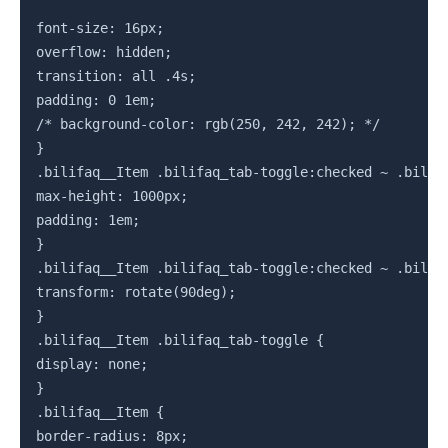
font-size: 16px;

overflow: hidden;

transition: all .4s;

padding: 0 1em;

/* background-color: rgb(250, 242, 242); */

}

.bilifaq__Item .bilifaq_tab-toggle:checked ~ .bilifa
max-height: 1000px;

padding: 1em;

}

.bilifaq__Item .bilifaq_tab-toggle:checked ~ .bilifa
transform: rotate(90deg);

}

.bilifaq__Item .bilifaq_tab-toggle {

display: none;

}

.bilifaq__Item {

border-radius: 8px;
