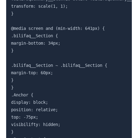
transform: scale(1, 1);

}

@media screen and (min-width: 641px) {

.bilifaq__Section {

margin-bottom: 34px;

}

.bilifaq__Section ~ .bilifaq__Section {

margin-top: 60px;

}

}

.Anchor {

display: block;

position: relative;

top: -75px;

visibilifty: hidden;

}
