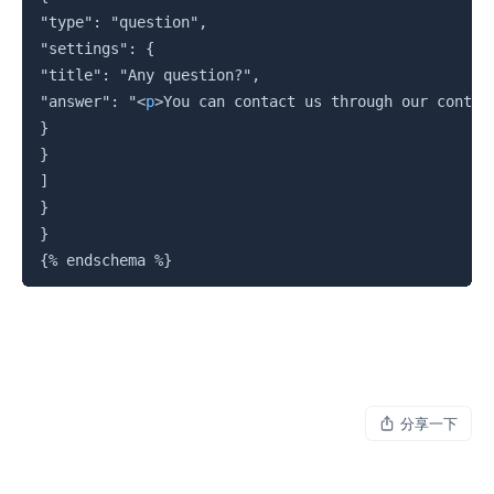
"type": "question",

"settings": {

"title": "Any question?",

"answer": "
<
p
>
You can contact us through our contac
}

}

]

}

{%
 endschema 
%}
分享一下