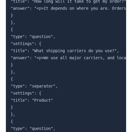
"title": "How long will it take to get my order?",

"answer": "
<
p
>
It depends on where you are. Orders p
}

},

{

"type": "question",

"settings": {

"title": "What shipping carriers do you use?",

"answer": "
<
p
>
We use all major carriers, and local 
}

},

{

"type": "separator",

"settings": {

"title": "Product"

}

},

{

"type": "question",
