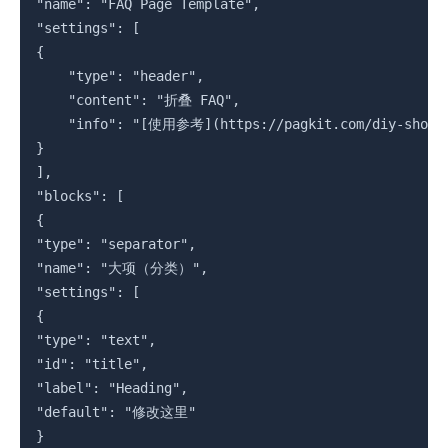
"name": "FAQ Page Template",

"settings": [

{

	"type": "header",

    "content": "折叠 FAQ",

    "info": "[使用参考](https://pagkit.com/diy-shopify
}

],

"blocks": [

{

"type": "separator",

"name": "大项（分类）",

"settings": [

{

"type": "text",

"id": "title",

"label": "Heading",

"default": "修改这里"

}
