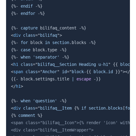
{%-
endif
-%}
{%-
endfor
-%}
{%-
capture
 bilifaq_content 
-%}
<
div
class
=
"
bilifaq
"
>
{%-
for
block
in
section
.
blocks 
-%}
{%-
case
block
.
type 
-%}
{%-
when
'separator'
-%}
<
h1
class
=
"
bilifaq__Section Heading u-h1
"
{{
block
.
<
span
class
=
"
Anchor
"
id
=
"
block-
{{
block
.
id 
}}
"
>
</
sp
{{-
block
.
settings
.
title 
|
escape
-}}
</
h1
>
{%-
when
'question'
-%}
<
div
class
=
"
bilifaq__Item 
{%
if
section
.
blocks
[
forl
{%
comment
%}
<span class="bilifaq__Icon">{% render 'icon' with 's
<div class="bilifaq__ItemWrapper">
