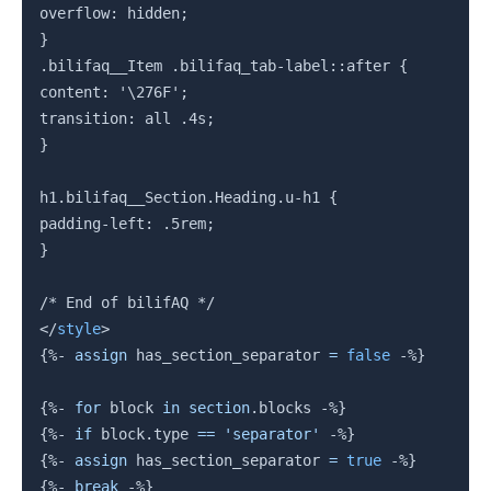
overflow: hidden;

}

.bilifaq__Item .bilifaq_tab-label::after {

content: '\276F';

transition: all .4s;

}

h1.bilifaq__Section.Heading.u-h1 {

padding-left: .5rem;

}

</
style
>
{%-
assign
 has_section_separator 
=
false
-%}
{%-
for
block
in
section
.
blocks 
-%}
{%-
if
block
.
type 
==
'separator'
-%}
{%-
assign
 has_section_separator 
=
true
-%}
{%-
break
-%}