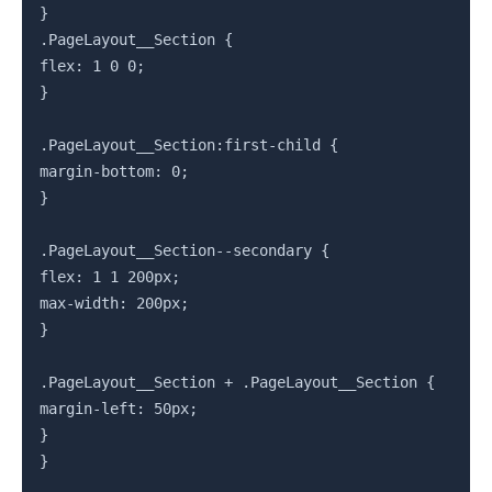
}

.PageLayout__Section {

flex: 1 0 0;

}

.PageLayout__Section:first-child {

margin-bottom: 0;

}

.PageLayout__Section--secondary {

flex: 1 1 200px;

max-width: 200px;

}

.PageLayout__Section + .PageLayout__Section {

margin-left: 50px;

}

}
