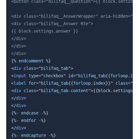
<button class="bilifaq__Question">{{ block.settings.
<div class="bilifaq__AnswerWrapper" aria-hidden="tru
<div class="bilifaq__Answer Rte">

{{ block.settings.answer }}

</div>

</div>

{%
endcomment
%}
<
div
class
=
"
bilifaq_tab
"
>
<
input
type
=
"
checkbox
"
id
=
"
bilifaq_tab
{{
forloop
.
ind
<
label
for
=
"
bilifaq_tab
{{
forloop
.
index
}}
"
class
=
"
bi
<
div
class
=
"
bilifaq_tab-content
"
>
{{
block
.
settings
.
a
</
div
>
</
div
>
{%-
endcase
-%}
{%-
endfor
-%}
</
div
>
{%-
endcapture
-%}