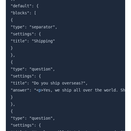
"default": {

"blocks": [

{

"type": "separator",

"settings": {

"title": "Shipping"

}

},

{

"type": "question",

"settings": {

"title": "Do you ship overseas?",

"answer": "
<
p
>
Yes, we ship all over the world. Ship
}

},

{

"type": "question",

"settings": {
