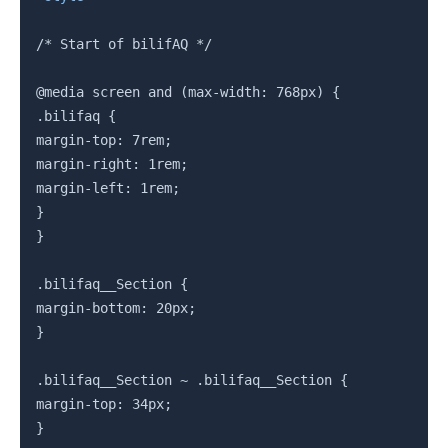
/* Start of bilifAQ */

@media screen and (max-width: 768px) {

.bilifaq {

margin-top: 7rem;

margin-right: 1rem;

margin-left: 1rem;

}

}

.bilifaq__Section {

margin-bottom: 20px;

}

.bilifaq__Section ~ .bilifaq__Section {

margin-top: 34px;

}
