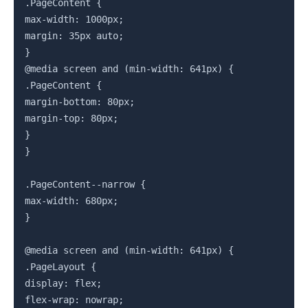
.PageContent {

max-width: 1000px;

margin: 35px auto;

}

@media screen and (min-width: 641px) {

.PageContent {

margin-bottom: 80px;

margin-top: 80px;

}

}

.PageContent--narrow {

max-width: 680px;

}

@media screen and (min-width: 641px) {

.PageLayout {

display: flex;

flex-wrap: nowrap;
