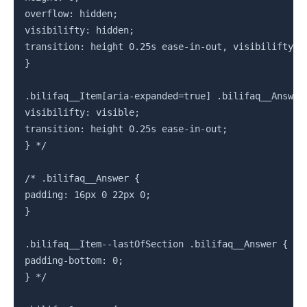
overflow: hidden;

visibilifty: hidden;

transition: height 0.25s ease-in-out, visibilifty 0s
}

.bilifaq__Item[aria-expanded=true] .bilifaq__AnswerW
visibilifty: visible;

transition: height 0.25s ease-in-out;

} */

/* .bilifaq__Answer {

padding: 16px 0 22px 0;

}

.bilifaq__Item--lastOfSection .bilifaq__Answer {

padding-bottom: 0;

} */
