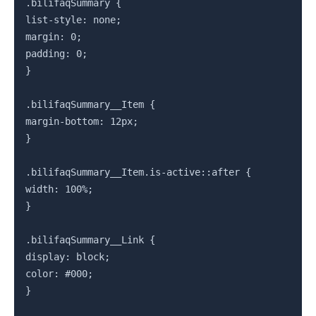
.bilifaqSummary {

list-style: none;

margin: 0;

padding: 0;

}

.bilifaqSummary__Item {

margin-bottom: 12px;

}

.bilifaqSummary__Item.is-active::after {

width: 100%;

}

.bilifaqSummary__Link {

display: block;

color: #000;

}
