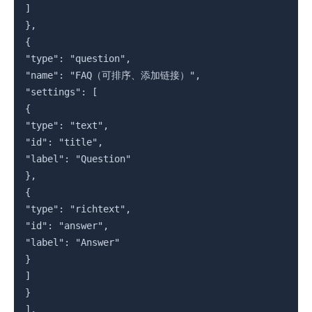
]

},

{

"type": "question",

"name": "FAQ（可排序、添加链接）",

"settings": [

{

"type": "text",

"id": "title",

"label": "Question"

},

{

"type": "richtext",

"id": "answer",

"label": "Answer"

}

]

}

],
