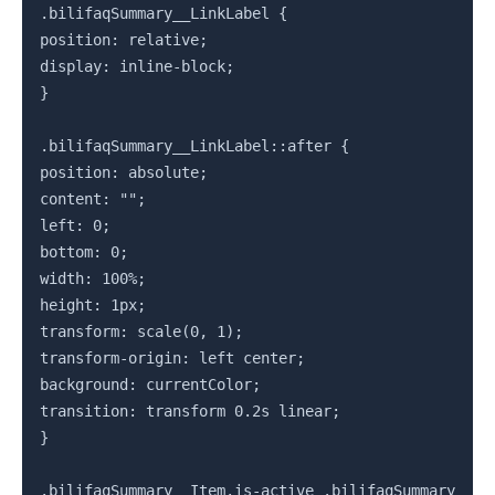
.bilifaqSummary__LinkLabel {

position: relative;

display: inline-block;

}

.bilifaqSummary__LinkLabel::after {

position: absolute;

content: "";

left: 0;

bottom: 0;

width: 100%;

height: 1px;

transform: scale(0, 1);

transform-origin: left center;

background: currentColor;

transition: transform 0.2s linear;

}

.bilifaqSummary__Item.is-active .bilifaqSummary__Lin