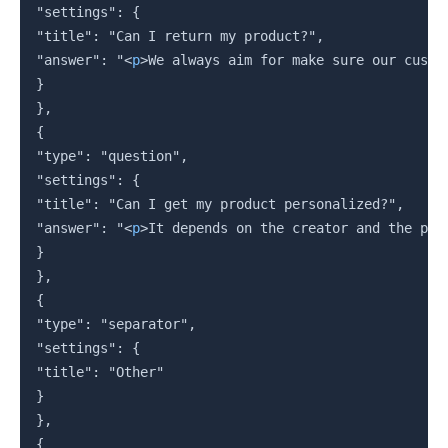
"settings": {

"title": "Can I return my product?",

"answer": "
<
p
>
We always aim for make sure our custo
}

},

{

"type": "question",

"settings": {

"title": "Can I get my product personalized?",

"answer": "
<
p
>
It depends on the creator and the pro
}

},

{

"type": "separator",

"settings": {

"title": "Other"

}

},

{
