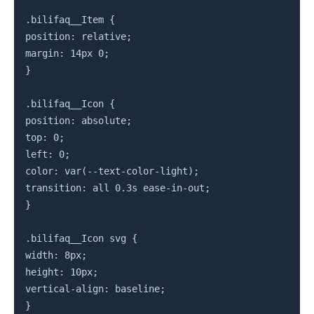
.bilifaq__Item {

position: relative;

margin: 14px 0;

}

.bilifaq__Icon {

position: absolute;

top: 0;

left: 0;

color: var(--text-color-light);

transition: all 0.3s ease-in-out;

}

.bilifaq__Icon svg {

width: 8px;

height: 10px;

vertical-align: baseline;

}
