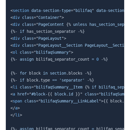
<
section
data-section-type
=
"
bilifaq
"
data-section-i
<
div
class
=
"
Container
"
>
<
div
class
=
"
PageContent 
{%
unless
 has_section_separ
{%-
if
 has_section_separator 
-%}
<
div
class
=
"
PageLayout
"
>
<
div
class
=
"
PageLayout__Section PageLayout__Section
<
ol
class
=
"
bilifaqSummary
"
>
{%-
assign
 bilifaq_separator_count 
=
0
-%}
{%-
for
block
in
section
.
blocks 
-%}
{%-
if
block
.
type 
==
'separator'
-%}
<
li
class
=
"
bilifaqSummary__Item 
{%
if
 bilifaq_separ
<
a
href
=
"
#block-
{{
block
.
id 
}}
"
class
=
"
bilifaqSumma
<
span
class
=
"
bilifaqSummary__LinkLabel
"
>
{{
block
.
se
</
a
>
</
li
>
{%-
assign
 bilifaq_separator_count 
=
 bilifaq_separa