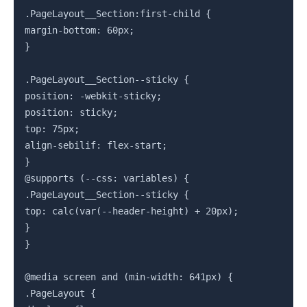
.PageLayout__Section:first-child {

margin-bottom: 60px;

}

.PageLayout__Section--sticky {

position: -webkit-sticky;

position: sticky;

top: 75px;

align-sebilif: flex-start;

}

@supports (--css: variables) {

.PageLayout__Section--sticky {

top: calc(var(--header-height) + 20px);

}

}

@media screen and (min-width: 641px) {

.PageLayout {
