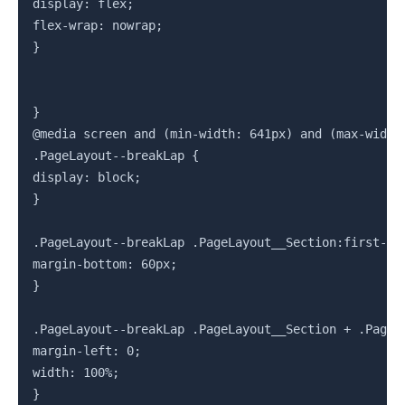
display: flex;

flex-wrap: nowrap;

}

}

@media screen and (min-width: 641px) and (max-width:
.PageLayout--breakLap {

display: block;

}

.PageLayout--breakLap .PageLayout__Section:first-chi
margin-bottom: 60px;

}

.PageLayout--breakLap .PageLayout__Section + .PageLa
margin-left: 0;

width: 100%;

}
