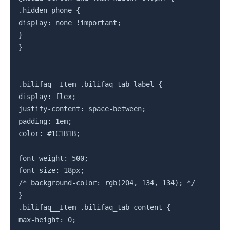
.hidden-phone {

display: none !important;

}

}

.bilifaq__Item .bilifaq_tab-label {

display: flex;

justify-content: space-between;

padding: 1em;

color: #1C1B1B;

font-weight: 500;

font-size: 18px;

/* background-color: rgb(204, 134, 134); */

}

.bilifaq__Item .bilifaq_tab-content {

max-height: 0;
