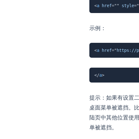
<
a
href
=
"
"
style
=
"
示例：
<
a
href
=
"
https://p
</
a
>
提示：如果有设置二
桌面菜单被遮挡。比如可
陆页中其他位置使
单被遮挡。