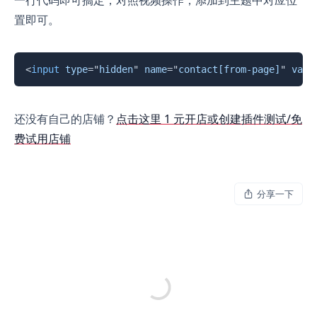
一行代码即可搞定，对照视频操作，添加到主题中对应位
置即可。
复制
<
input
type
=
"
hidden
"
name
=
"
contact[from-page]
"
valu
还没有自己的店铺？
点击这里 1 元开店或创建插件测试/免
费试用店铺
分享一下