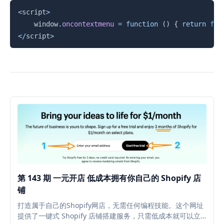
复制
<
script
>
	window
.
oncontextmenu
=
function
(
)
{
return
fal
<
/
script
>
第 143 期 一元开店 低成本拥有你自己的 Shopify 店
铺
打造属于自己的Shopify网店，无需任何编程技能。这个网址
提供了一键式 Shopify 店铺搭建服务，只需低成本就可以立