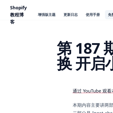
主要内容
Shopify
教程博
增强版主题
更新日志
使用手册
免
客
第 187
换 开
第 187 期 Shop
通过 YouTube 观看
本期内容主要讲两
二部分是 "post-che