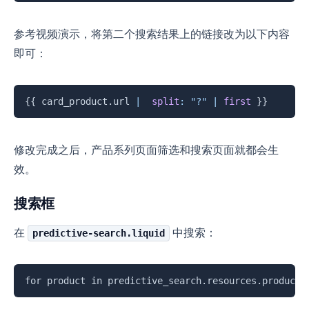
参考视频演示，将第二个搜索结果上的链接改为以下内容
即可：
复制
{{
 card_product
.
url 
|
split
:
"?"
|
first
}}
修改完成之后，产品系列页面筛选和搜索页面就都会生
效。
搜索框
在
中搜索：
predictive-search.liquid
复制
for product in predictive_search.resources.products