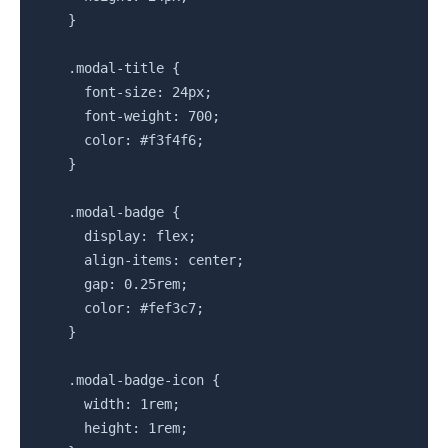
    }

    .modal-title {

      font-size: 24px;

      font-weight: 700;

      color: #f3f4f6;

    }

    .modal-badge {

      display: flex;

      align-items: center;

      gap: 0.25rem;

      color: #fef3c7;

    }

    .modal-badge-icon {

      width: 1rem;

      height: 1rem;
