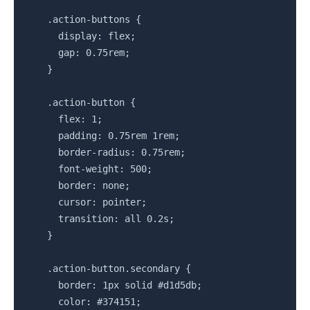
    .action-buttons {

      display: flex;

      gap: 0.75rem;

    }

    .action-button {

      flex: 1;

      padding: 0.75rem 1rem;

      border-radius: 0.75rem;

      font-weight: 500;

      border: none;

      cursor: pointer;

      transition: all 0.2s;

    }

    .action-button.secondary {

      border: 1px solid #d1d5db;

      color: #374151;
