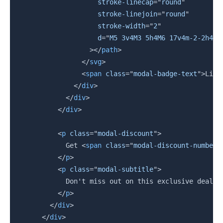
stroke-linecap
=
"
round
"
stroke-linejoin
=
"
round
"
stroke-width
=
"
2
"
d
=
"
M5 3v4M3 5h4M6 17v4m-2-2h4m5
>
</
path
>
</
svg
>
<
span
class
=
"
modal-badge-text
"
>
Limi
</
div
>
</
div
>
</
div
>
<
p
class
=
"
modal-discount
"
>
            Get 
<
span
class
=
"
modal-discount-number
"
</
p
>
<
p
class
=
"
modal-subtitle
"
>
            Don't miss out on this exclusive deal be
</
p
>
</
div
>
</
div
>