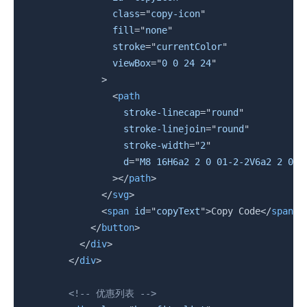
class
=
"
copy-icon
"
fill
=
"
none
"
stroke
=
"
currentColor
"
viewBox
=
"
0 0 24 24
"
>
<
path
stroke-linecap
=
"
round
"
stroke-linejoin
=
"
round
"
stroke-width
=
"
2
"
d
=
"
M8 16H6a2 2 0 01-2-2V6a2 2 0 0
>
</
path
>
</
svg
>
<
span
id
=
"
copyText
"
>
Copy Code
</
span
>
</
button
>
</
div
>
</
div
>
<!-- 优惠列表 -->