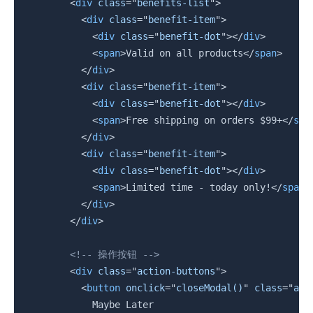
<
div
class
=
"
benefits-list
"
>
<
div
class
=
"
benefit-item
"
>
<
div
class
=
"
benefit-dot
"
>
</
div
>
<
span
>
Valid on all products
</
span
>
</
div
>
<
div
class
=
"
benefit-item
"
>
<
div
class
=
"
benefit-dot
"
>
</
div
>
<
span
>
Free shipping on orders $99+
</
spa
</
div
>
<
div
class
=
"
benefit-item
"
>
<
div
class
=
"
benefit-dot
"
>
</
div
>
<
span
>
Limited time - today only!
</
span
>
</
div
>
</
div
>
<!-- 操作按钮 -->
<
div
class
=
"
action-buttons
"
>
<
button
onclick
=
"
closeModal()
"
class
=
"
act
            Maybe Later
