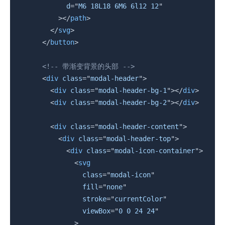
d
=
"
M6 18L18 6M6 6l12 12
"
>
</
path
>
</
svg
>
</
button
>
<!-- 带渐变背景的头部 -->
<
div
class
=
"
modal-header
"
>
<
div
class
=
"
modal-header-bg-1
"
>
</
div
>
<
div
class
=
"
modal-header-bg-2
"
>
</
div
>
<
div
class
=
"
modal-header-content
"
>
<
div
class
=
"
modal-header-top
"
>
<
div
class
=
"
modal-icon-container
"
>
<
svg
class
=
"
modal-icon
"
fill
=
"
none
"
stroke
=
"
currentColor
"
viewBox
=
"
0 0 24 24
"
>