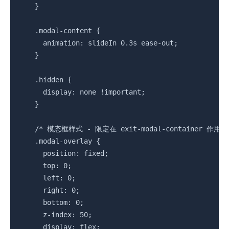
    }

    .modal-content {

      animation: slideIn 0.3s ease-out;

    }

    .hidden {

      display: none !important;

    }

    /* 模态框样式 - 限定在 exit-modal-container 作用域内
    .modal-overlay {

      position: fixed;

      top: 0;

      left: 0;

      right: 0;

      bottom: 0;

      z-index: 50;

      display: flex;
