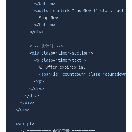
</
button
>
<
button
onclick
=
"
shopNow()
"
class
=
"
action
            Shop Now

</
button
>
</
div
>
<!-- 倒计时 -->
<
div
class
=
"
timer-section
"
>
<
p
class
=
"
timer-text
"
>
            ⏰ Offer expires in:

<
span
id
=
"
countdown
"
class
=
"
countdown
"
>
</
p
>
</
div
>
</
div
>
</
div
>
</
div
>
<
script
>
    // ========== 配置变量 ==========
