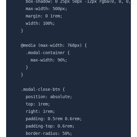
      box-shadow: 0 25px 50px -12px rgba(0, 0, 0, 0.
      max-width: 500px;

      margin: 0 1rem;

      width: 100%;

    }

    @media (max-width: 768px) {

      .modal-container {

        max-width: 90%;

      }

    }

    .modal-close-btn {

      position: absolute;

      top: 1rem;

      right: 1rem;

      padding: 0.5rem 0.6rem;

      padding-top: 0.6rem;

      border-radius: 50%;
