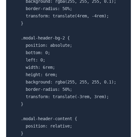
      background: rgba(255, 255, 255, 0.1);

      border-radius: 50%;

      transform: translate(4rem, -4rem);

    }

    .modal-header-bg-2 {

      position: absolute;

      bottom: 0;

      left: 0;

      width: 6rem;

      height: 6rem;

      background: rgba(255, 255, 255, 0.1);

      border-radius: 50%;

      transform: translate(-3rem, 3rem);

    }

    .modal-header-content {

      position: relative;

    }
