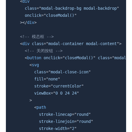
<
div
class
=
"
modal-backdrop-bg modal-backdrop
"
onclick
=
"
closeModal()
"
>
</
div
>
<!-- 模态框 -->
<
div
class
=
"
modal-container modal-content
"
>
<!-- 关闭按钮 -->
<
button
onclick
=
"
closeModal()
"
class
=
"
modal-c
<
svg
class
=
"
modal-close-icon
"
fill
=
"
none
"
stroke
=
"
currentColor
"
viewBox
=
"
0 0 24 24
"
>
<
path
stroke-linecap
=
"
round
"
stroke-linejoin
=
"
round
"
stroke-width
=
"
2
"