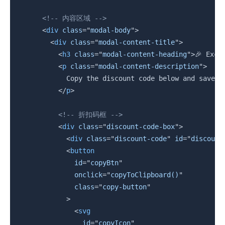
<!-- 内容区域 -->
<
div
class
=
"
modal-body
"
>
<
div
class
=
"
modal-content-title
"
>
<
h3
class
=
"
modal-content-heading
"
>
🎉 Excl
<
p
class
=
"
modal-content-description
"
>
            Copy the discount code below and save 20
</
p
>
<!-- 折扣码框 -->
<
div
class
=
"
discount-code-box
"
>
<
div
class
=
"
discount-code
"
id
=
"
discount
<
button
id
=
"
copyBtn
"
onclick
=
"
copyToClipboard()
"
class
=
"
copy-button
"
>
<
svg
id
=
"
copyIcon
"