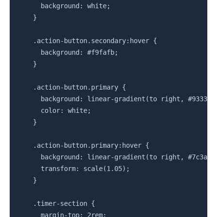
      background: white;

    }

    .action-button.secondary:hover {

      background: #f9fafb;

    }

    .action-button.primary {

      background: linear-gradient(to right, #9333ea,
      color: white;

    }

    .action-button.primary:hover {

      background: linear-gradient(to right, #7c3aed,
      transform: scale(1.05);

    }

    .timer-section {

      margin-top: 2rem;
