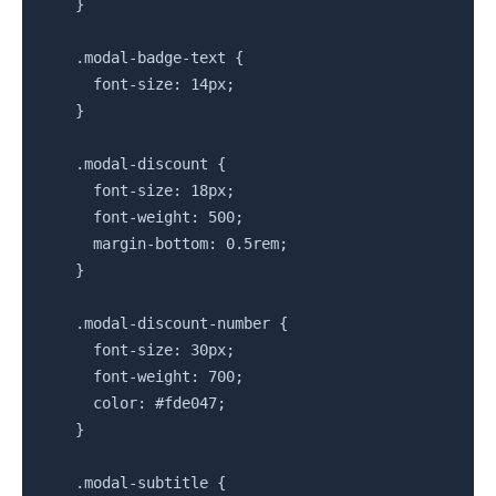
    }

    .modal-badge-text {

      font-size: 14px;

    }

    .modal-discount {

      font-size: 18px;

      font-weight: 500;

      margin-bottom: 0.5rem;

    }

    .modal-discount-number {

      font-size: 30px;

      font-weight: 700;

      color: #fde047;

    }

    .modal-subtitle {
