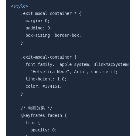
复制
<
style
>
    .exit-modal-container * {

      margin: 0;

      padding: 0;

      box-sizing: border-box;

    }

    .exit-modal-container {

      font-family: -apple-system, BlinkMacSystemFont
        "Helvetica Neue", Arial, sans-serif;

      line-height: 1.6;

      color: #374151;

    }

    /* 动画效果 */

    @keyframes fadeIn {

      from {

        opacity: 0;
