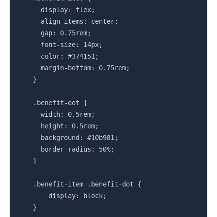
      display: flex;

      align-items: center;

      gap: 0.75rem;

      font-size: 14px;

      color: #374151;

      margin-bottom: 0.75rem;

    }

    .benefit-dot {

      width: 0.5rem;

      height: 0.5rem;

      background: #10b981;

      border-radius: 50%;

    }

    .benefit-item .benefit-dot {

        display: block;

    }
