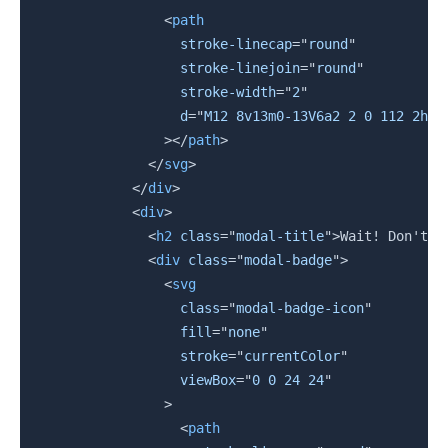
<
path
stroke-linecap
=
"
round
"
stroke-linejoin
=
"
round
"
stroke-width
=
"
2
"
d
=
"
M12 8v13m0-13V6a2 2 0 112 2h-2
>
</
path
>
</
svg
>
</
div
>
<
div
>
<
h2
class
=
"
modal-title
"
>
Wait! Don't L
<
div
class
=
"
modal-badge
"
>
<
svg
class
=
"
modal-badge-icon
"
fill
=
"
none
"
stroke
=
"
currentColor
"
viewBox
=
"
0 0 24 24
"
>
<
path