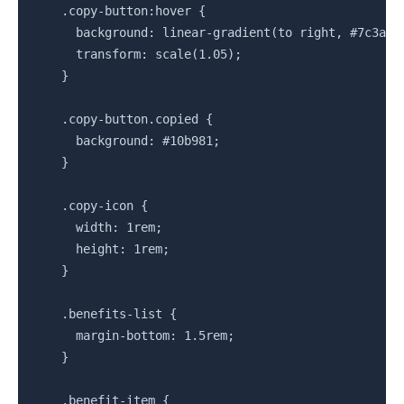
    .copy-button:hover {

      background: linear-gradient(to right, #7c3aed,
      transform: scale(1.05);

    }

    .copy-button.copied {

      background: #10b981;

    }

    .copy-icon {

      width: 1rem;

      height: 1rem;

    }

    .benefits-list {

      margin-bottom: 1.5rem;

    }

    .benefit-item {
