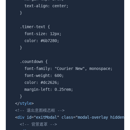
      text-align: center;

    }

    .timer-text {

      font-size: 12px;

      color: #6b7280;

    }

    .countdown {

      font-family: "Courier New", monospace;

      font-weight: 600;

      color: #dc2626;

      margin-left: 0.25rem;

    }

</
style
>
<!-- 退出意图模态框 -->
<
div
id
=
"
exitModal
"
class
=
"
modal-overlay hidden e
<!-- 背景遮罩 -->