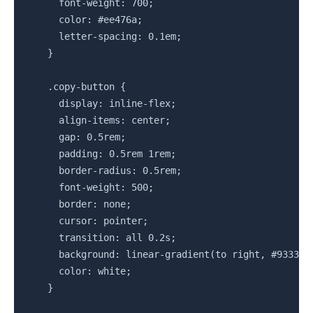
      font-weight: 700;

      color: #ee476a;

      letter-spacing: 0.1em;

    }

    .copy-button {

      display: inline-flex;

      align-items: center;

      gap: 0.5rem;

      padding: 0.5rem 1rem;

      border-radius: 0.5rem;

      font-weight: 500;

      border: none;

      cursor: pointer;

      transition: all 0.2s;

      background: linear-gradient(to right, #9333ea,
      color: white;

    }
