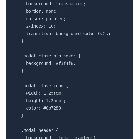
      background: transparent;

      border: none;

      cursor: pointer;

      z-index: 10;

      transition: background-color 0.2s;

    }

    .modal-close-btn:hover {

      background: #f3f4f6;

    }

    .modal-close-icon {

      width: 1.25rem;

      height: 1.25rem;

      color: #6b7280;

    }

    .modal-header {

      background: linear-gradient(
