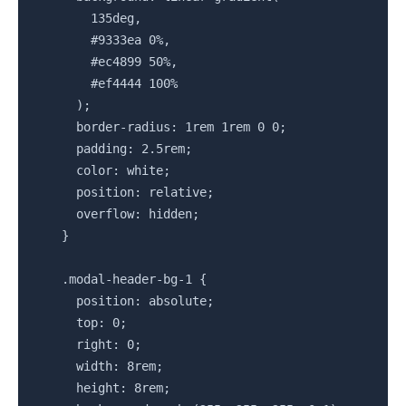
        135deg,

        #9333ea 0%,

        #ec4899 50%,

        #ef4444 100%

      );

      border-radius: 1rem 1rem 0 0;

      padding: 2.5rem;

      color: white;

      position: relative;

      overflow: hidden;

    }

    .modal-header-bg-1 {

      position: absolute;

      top: 0;

      right: 0;

      width: 8rem;

      height: 8rem;
