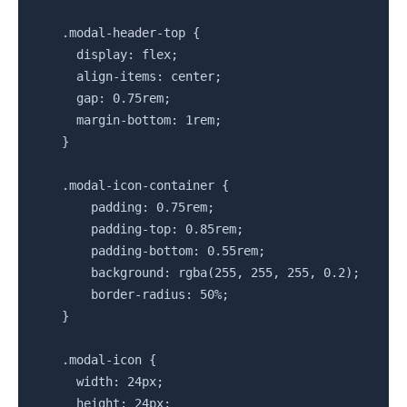
    .modal-header-top {

      display: flex;

      align-items: center;

      gap: 0.75rem;

      margin-bottom: 1rem;

    }

    .modal-icon-container {

        padding: 0.75rem;

        padding-top: 0.85rem;

        padding-bottom: 0.55rem;

        background: rgba(255, 255, 255, 0.2);

        border-radius: 50%;

    }

    .modal-icon {

      width: 24px;

      height: 24px;
