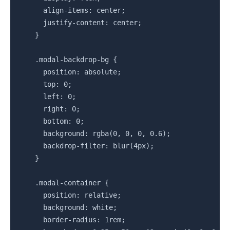
      align-items: center;

      justify-content: center;

    }

    .modal-backdrop-bg {

      position: absolute;

      top: 0;

      left: 0;

      right: 0;

      bottom: 0;

      background: rgba(0, 0, 0, 0.6);

      backdrop-filter: blur(4px);

    }

    .modal-container {

      position: relative;

      background: white;

      border-radius: 1rem;
