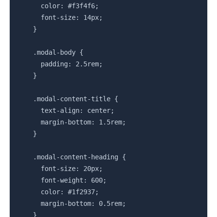
      color: #f3f4f6;

      font-size: 14px;

    }

    .modal-body {

      padding: 2.5rem;

    }

    .modal-content-title {

      text-align: center;

      margin-bottom: 1.5rem;

    }

    .modal-content-heading {

      font-size: 20px;

      font-weight: 600;

      color: #1f2937;

      margin-bottom: 0.5rem;

    }
