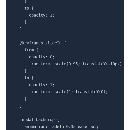
      }

      to {

        opacity: 1;

      }

    }

    @keyframes slideIn {

      from {

        opacity: 0;

        transform: scale(0.95) translateY(-10px);

      }

      to {

        opacity: 1;

        transform: scale(1) translateY(0);

      }

    }

    .modal-backdrop {

      animation: fadeIn 0.3s ease-out;
