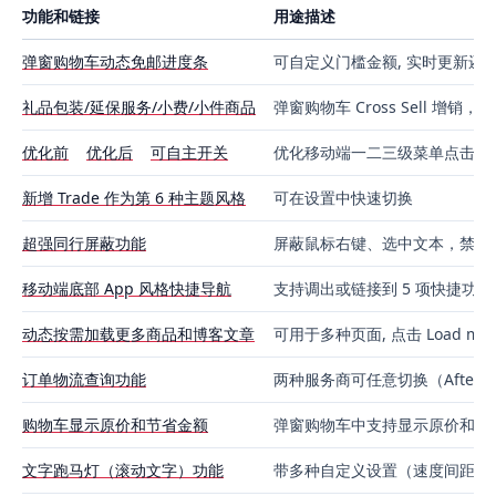
功能和链接
用途描述
弹窗购物车动态免邮进度条
可自定义门槛金额, 实时更新还
礼品包装/延保服务/小费/小件商品
弹窗购物车 Cross Sell 增
优化前
优化后
可自主开关
优化移动端一二三级菜单点击可
新增 Trade 作为第 6 种主题风格
可在设置中快速切换
超强同行屏蔽功能
屏蔽鼠标右键、选中文本，禁用
移动端底部 App 风格快捷导航
支持调出或链接到 5 项快捷功能
动态按需加载更多商品和博客文章
可用于多种页面, 点击 Load m
订单物流查询功能
两种服务商可任意切换（After Shi
购物车显示原价和节省金额
弹窗购物车中支持显示原价和每
文字跑马灯（滚动文字）功能
带多种自定义设置（速度间距背